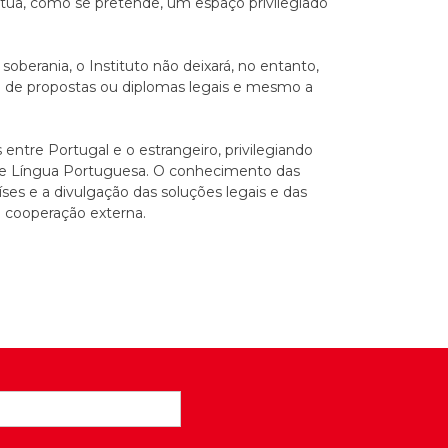
titua, como se pretende, um espaço privilegiado
berania, o Instituto não deixará, no entanto,
ção de propostas ou diplomas legais e mesmo a
s entre Portugal e o estrangeiro, privilegiando
e Língua Portuguesa. O conhecimento das
íses e a divulgação das soluções legais e das
a cooperação externa.