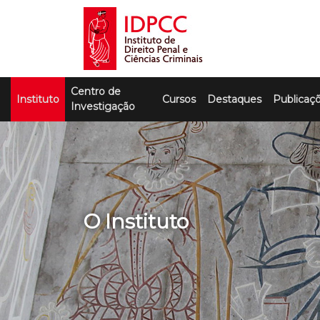
Skip
to
content
IDPCC
Instituto de Direito Penal e Ciências
Centro de
Criminais
Instituto
Cursos
Destaques
Publicaç
Investigação
O Instituto