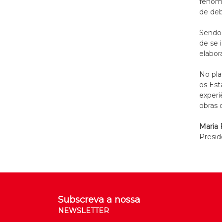
fenóme
de deb
Sendo 
de se 
elabor
No pla
os Es
experi
obras 
Maria
Presi
Subscreva a nossa
NEWSLETTER