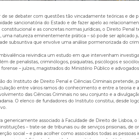
 de se debater com questões tão vincadamente teóricas e de pend
midade sancionatória do Estado e de fazer apelo ao relacioname
constitucional e as concretas normas jurídicas, o Direito Penal
o, uma natureza eminentemente prática – só pode ser aplicado j
dade subsuntiva que envolve uma análise pormenorizada do crim
mbivalência reivindica um estudo em que intervenham investiga
além de penalistas, criminólogos, psiquiatras, psicólogos e sociólogo
a forense – juízes, magistrados do Ministério Público e advogados
ção do Instituto de Direito Penal e Ciências Criminais pretende,
iculação entre vários ramos do conhecimento e entre a teoria e 
olvimento das Ciências Criminais no seu conjunto e a divulgaç
adania. O elenco de fundadores do Instituto constitui, desde log
ivo.
 genericamente associado à Faculdade de Direito de Lisboa, o I
 instituições – trate-se de tribunais ou de serviços prisionais, d
serção social – e para acolher como associados todas as pesso