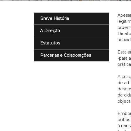
Apesar
Breve História
legiti
ordem 
A Direção
Direit
activi
Estatutos
Esta a
Parcerias e Colaborações
-para 
prátic
A cria
de art
desenv
de cid
object
Embora
outras
à rein