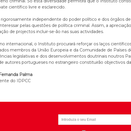
no criminal. Só esta diversidade permitirá que o Instituto cons
ate científico livre e esclarecido.
rigorosamente independente do poder político e dos órgãos de so
interessar pelas questões de política criminal. Assim, a aprecia
ação de projectos incluir-se-ão nas suas actividades.
no internacional, o Instituto procurará reforçar os laços científico
tados membros da União Europeia e da Comunidade de Países d
ências legislativas e dos desenvolvimentos doutrinais noutros Pa
de autores portugueses no estrangeiro constituirão objectivos d
 Fernanda Palma
dente do IDPCC