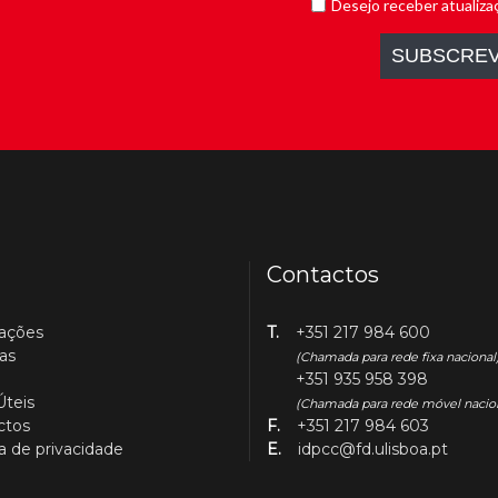
Contactos
cações
T.
+351 217 984 600
as
(Chamada para rede fixa nacional
+351 935 958 398
Úteis
(Chamada para rede móvel nacio
ctos
F.
+351 217 984 603
ca de privacidade
E.
idpcc@fd.ulisboa.pt