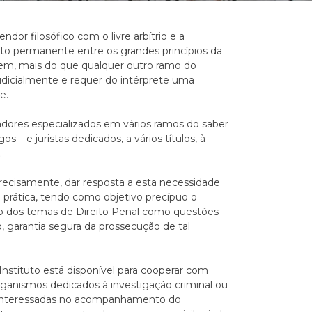
or filosófico com o livre arbítrio e a
nto permanente entre os grandes princípios da
 tem, mais do que qualquer outro ramo do
udicialmente e requer do intérprete uma
e.
dores especializados em vários ramos do saber
s – e juristas dedicados, a vários títulos, à
.
 precisamente, dar resposta a esta necessidade
a prática, tendo como objetivo precípuo o
ão dos temas de Direito Penal como questões
o, garantia segura da prossecução de tal
nstituto está disponível para cooperar com
e organismos dedicados à investigação criminal ou
as interessadas no acompanhamento do