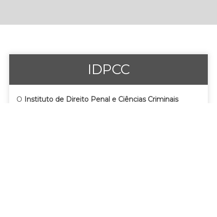
IDPCC
O
Instituto de Direito Penal e Ciências Criminais
pretende dar resposta à necessidade de articulação
entre os vários ramos do conhecimento e entre a
teoria e a prática, tendo como objetivo precípuo o
desenvolvimento das Ciências Criminais no seu
conjunto e a divulgação dos temas de Direito Penal
como questões de cidadania.
CIDPCC