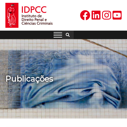
Skip
to
content
IDPCC
Instituto de Direito Penal e
Ciências Criminais
Publicações