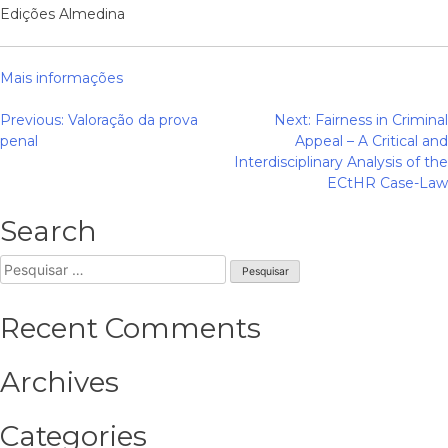
Edições Almedina
Mais informações
Navegação
Previous:
Valoração da prova
Next:
Fairness in Criminal
penal
Appeal – A Critical and
de
Interdisciplinary Analysis of the
artigos
ECtHR Case-Law
Search
Pesquisar
por:
Recent Comments
Archives
Categories