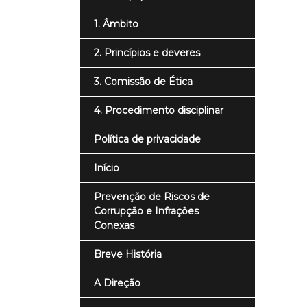
1. Âmbito
2. Princípios e deveres
3. Comissão de Ética
4. Procedimento disciplinar
Política de privacidade
Início
Prevenção de Riscos de
Corrupção e Infrações
Conexas
Breve História
A Direção