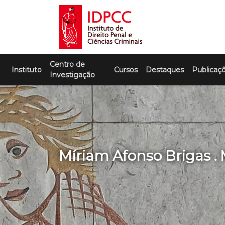
Skip
to
content
IDPCC
Instituto de Direito Penal e Ciências
Centro de
Criminais
Instituto
Cursos
Destaques
Publicaç
Investigação
Míriam Afonso Brigas .