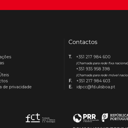
Contactos
cações
T.
+351 217 984 600
as
(Chamada para rede fixa nacional
+351 935 958 398
Úteis
(Chamada para rede móvel nacio
ctos
F.
+351 217 984 603
ca de privacidade
E.
idpcc@fd.ulisboa.pt