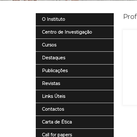
Prof
O Instituto
Centro de Investigação
Cursos
Destaques
Publicações
Revistas
Links Úteis
Contactos
Carta de Ética
Call for papers