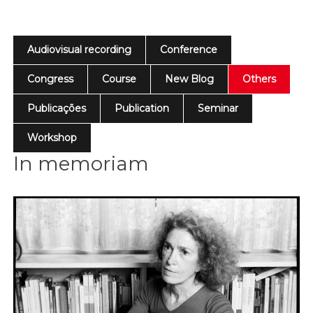
Audiovisual recording
Conference
Congress
Course
New Blog
Others
Publicações
Publication
Seminar
Workshop
In memoriam