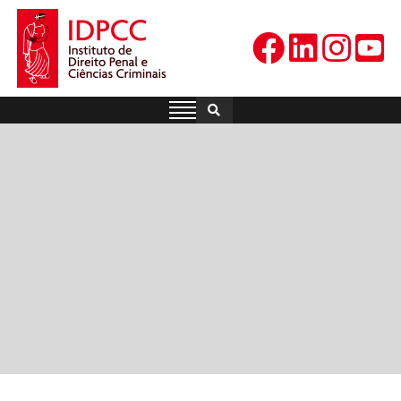
Skip
to
content
IDPCC
Instituto de Direito Penal e
Ciências Criminais