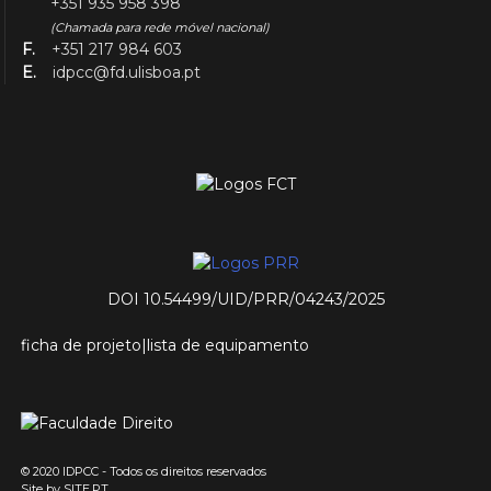
+351 935 958 398
(Chamada para rede móvel nacional)
F.
+351 217 984 603
E.
idpcc@fd.ulisboa.pt
DOI 10.54499/UID/PRR/04243/2025
ficha de projeto
|
lista de equipamento
© 2020 IDPCC - Todos os direitos reservados
Site by
SITE.PT