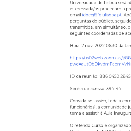
Universidade de Lisboa será 
interessada/os procedam a pré
email
idpcc@fd.ulisboa.pt
. Ap
perguntas do público, seguid
transmitida, em simultâneo, p
seguintes coordenadas de ac
Hora: 2 nov. 2022 06:30 da ta
https://us02web.zoom.us/j/
pwd=aUtObDkvdmFaemVv
ID da reunião: 886 0450 2845
Senha de acesso: 394144
Convida-se, assim, toda a com
funcionários), a comunidade ju
tema a assistir à Aula Inaugura
O referido Curso é organizado 