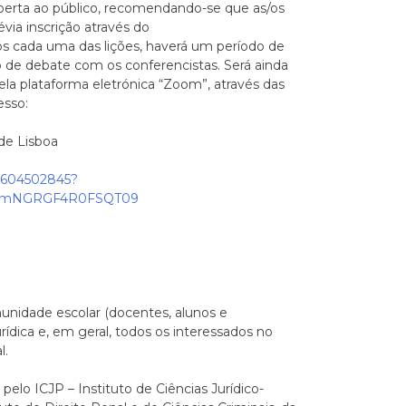
aberta ao público, recomendando-se que as/os
via inscrição através do
ós cada uma das lições, haverá um período de
o de debate com os conferencistas. Será ainda
ela plataforma eletrónica “Zoom”, através das
esso:
rde Lisboa
88604502845?
NmNGRGF4R0FSQT09
unidade escolar (docentes, alunos e
rídica e, em geral, todos os interessados no
l.
pelo ICJP – Instituto de Ciências Jurídico-