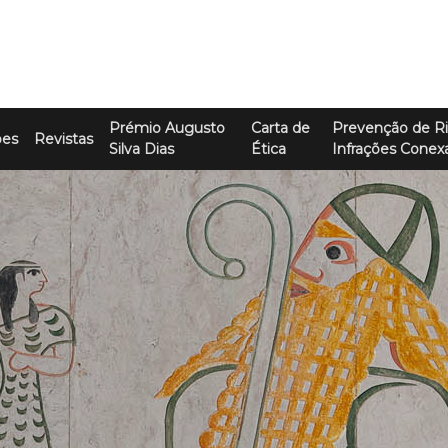
Prémio Augusto
Carta de
Prevenção de Ri
ões
Revistas
Silva Dias
Ética
Infrações Conex