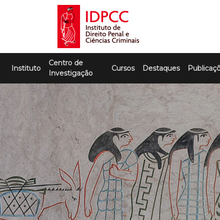
Skip
to
content
IDPCC
Instituto de Direito Penal e Ciências
Centro de
Criminais
Instituto
Cursos
Destaques
Publicaç
Investigação