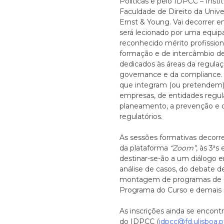
Políticas e pelo IDPCC – Insti
Faculdade de Direito da Unive
Ernst & Young. Vai decorrer 
será lecionado por uma equipa 
reconhecido mérito profissio
formação e de intercâmbio de 
dedicados às áreas da regulaç
governance e da compliance. D
que integram (ou pretendem)
empresas, de entidades regula
planeamento, a prevenção e 
regulatórios.
As sessões formativas decorre
da plataforma
“Zoom”
, às 3ªs
destinar-se-ão a um diálogo en
análise de casos, do debate d
montagem de programas de
Programa do Curso e demais 
As inscrições ainda se encont
do IDPCC (
idpcc@fd.ulisboa.p