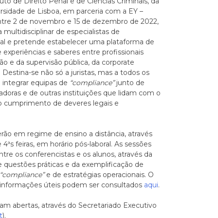
tuto de Direito Penal e de Ciências Criminais, da
rsidade de Lisboa, em parceria com a EY –
entre 2 de novembro e 15 de dezembro de 2022,
multidisciplinar de especialistas de
nal e pretende estabelecer uma plataforma de
experiências e saberes entre profissionais
ão e da supervisão pública, da corporate
estina-se não só a juristas, mas a todos os
 integrar equipas de
“compliance”
junto de
doras e de outras instituições que lidam com o
o cumprimento de deveres legais e
rão em regime de ensino a distância, através
 e 4ªs feiras, em horário pós-laboral. As sessões
tre os conferencistas e os alunos, através da
e questões práticas e da exemplificação de
“compliance”
e de estratégias operacionais. O
informações úteis podem ser consultados
aqui
.
ram abertas, através do Secretariado Executivo
t
).