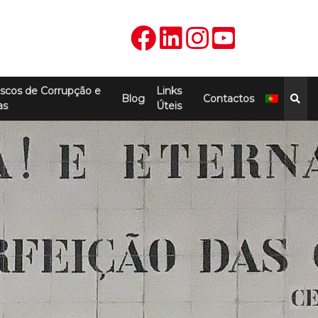
scos de Corrupção e
Links
Blog
Contactos
as
Úteis