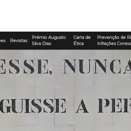
Prémio Augusto
Carta de
Prevenção de Ri
ões
Revistas
Silva Dias
Ética
Infrações Conex