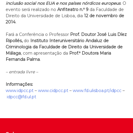
inclusão social nos EUA e nos países nórdicos europeus
. O
evento será realizado no
Anfiteatro n.º 9
da Faculdade de
Direito da Universidade de Lisboa, dia
12 de novembro de
2014
.
Fará a Conferência o Professor
Prof. Doutor José Luis Díez
Ripollés,
do
Instituto Interuniversitário Andaluz de
Criminologia da Faculdade de Direito da Universidade de
Málaga
, com apresentação da
Prof.ª Doutora Maria
Fernanda Palma
.
– entrada livre –
Informações:
www.idpcc.pt
–
www.cidpcc.pt
–
www.fd.ulisboa.pt/idpcc
–
idpcc@fd.ul.pt