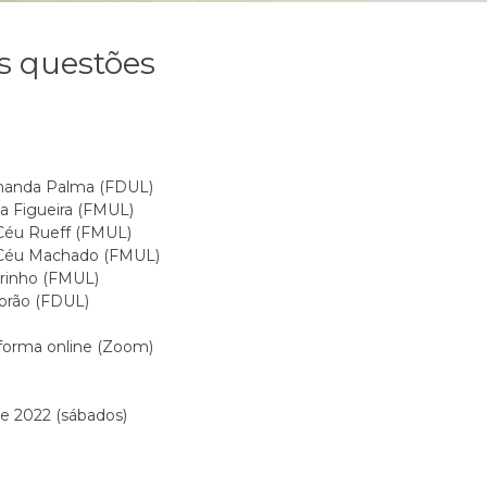
es questões
rnanda Palma (FDUL)
sa Figueira (FMUL)
 Céu Rueff (FMUL)
 Céu Machado (FMUL)
arinho (FMUL)
orão (FDUL)
forma online (Zoom)
de 2022 (sábados)