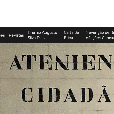
Prémio Augusto
Carta de
Prevenção de Ri
ões
Revistas
Silva Dias
Ética
Infrações Conex