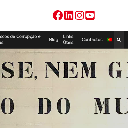
scos de Corrupção e
Links
Blog
Contactos
as
Úteis