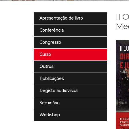
II 
Apresentação de livro
Med
Conferência
Congresso
Curso
Outros
Publicações
Registo audiovisual
Seminário
Workshop