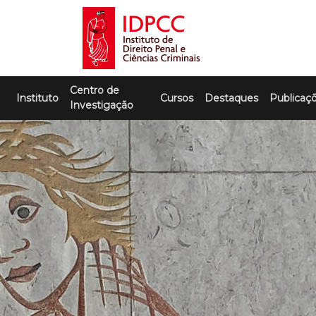
Skip
to
content
IDPCC
Instituto de Direito Penal e Ciências
Centro de
Criminais
Instituto
Cursos
Destaques
Publicaç
Investigação