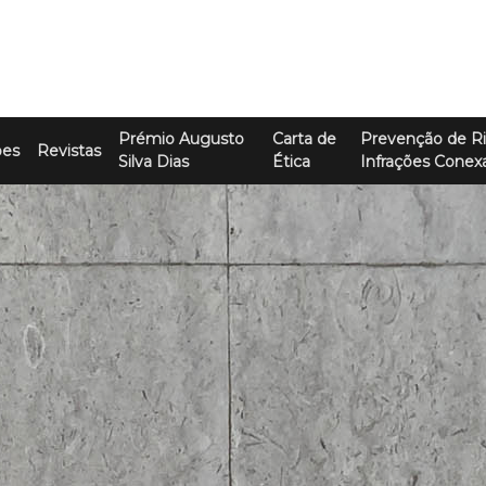
Prémio Augusto
Carta de
Prevenção de Ri
ões
Revistas
Silva Dias
Ética
Infrações Conex