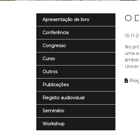
O D
Apresentação de livro
Conferência
13-11-
Congresso
No pró
uma se
Curso
âmbito
Univer
Outros
Pro
Publicações
Registo audiovisual
Seminário
Workshop