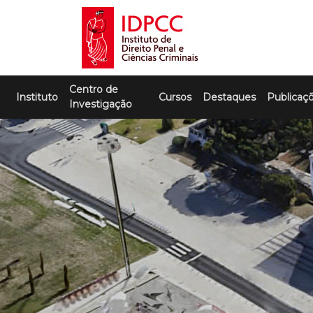
Skip
to
content
IDPCC
Instituto de Direito Penal e Ciências
Centro de
Criminais
Instituto
Cursos
Destaques
Publicaç
Investigação