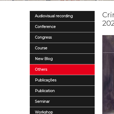
Cri
Audiovisual recording
20
Conference
Congress
Course
New Blog
Others
Publicações
Publication
Seminar
Workshop