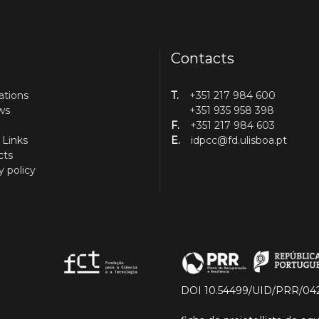
Contacts
ations
T.
+351 217 984 600
ws
+351 935 958 398
F.
+351 217 984 603
 Links
E.
idpcc@fd.ulisboa.pt
cts
y policy
DOI 10.54499/UID/PRR/04