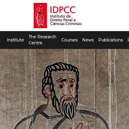
Skip
to
content
IDPCC
Instituto de Direito Penal e Ciências
The Research
Criminais
Institute
Courses
News
Publications
Centre