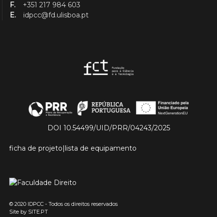
F.
+351 217 984 603
E.
idpcc@fd.ulisboa.pt
DOI 10.54499/UID/PRR/04243/2025
ficha de projeto
|
lista de equipamento
© 2020 IDPCC - Todos os direitos reservados
Site by
SITE.PT