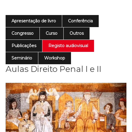
Apresentação de livro
Conferência
Congresso
Curso
Outros
Publicações
Registo audiovisual
Seminário
Workshop
Aulas Direito Penal I e II