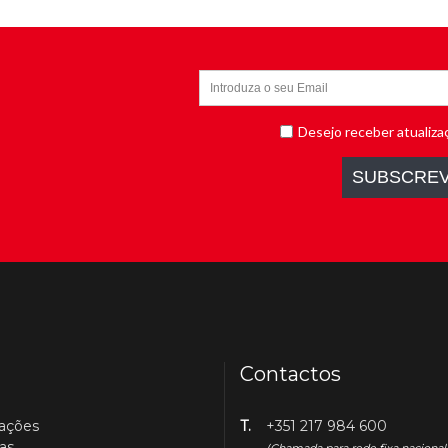
Contactos
cações
T.
+351 217 984 600
as