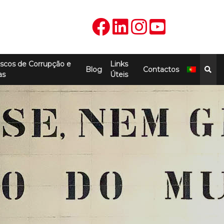
scos de Corrupção e
Links
Blog
Contactos
as
Úteis