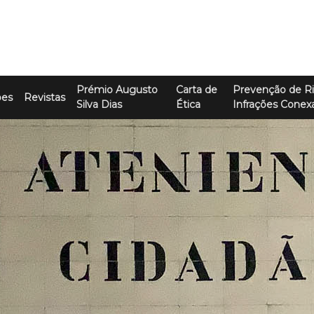
Prémio Augusto
Carta de
Prevenção de Ri
ões
Revistas
Silva Dias
Ética
Infrações Conex