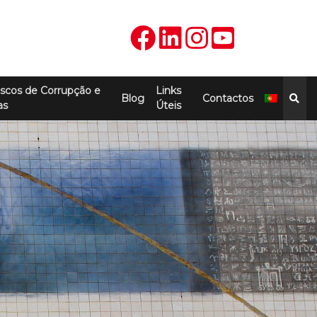
scos de Corrupção e
Links
Blog
Contactos
as
Úteis