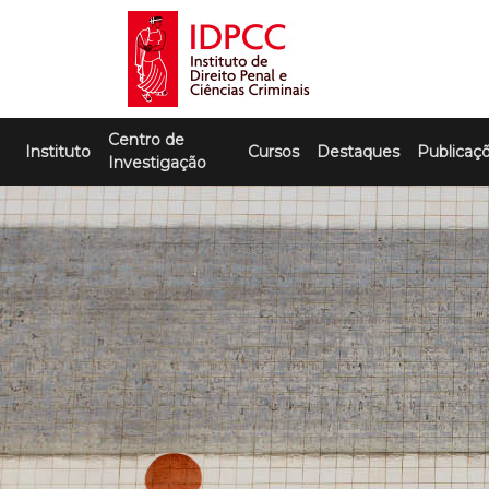
Skip
to
content
IDPCC
Instituto de Direito Penal e Ciências
Centro de
Criminais
Instituto
Cursos
Destaques
Publicaç
Investigação