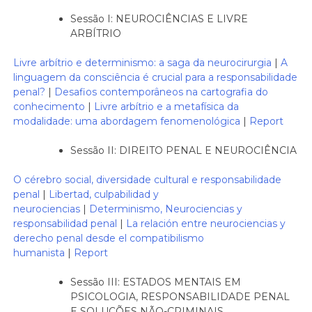
Sessão I: NEUROCIÊNCIAS E LIVRE
ARBÍTRIO
Livre arbítrio e determinismo: a saga da neurocirurgia
|
A
linguagem da consciência é crucial para a responsabilidade
penal?
|
Desafios contemporâneos na cartografia do
conhecimento
|
Livre arbítrio e a metafísica da
modalidade: uma abordagem fenomenológica
|
Report
Sessão II: DIREITO PENAL E NEUROCIÊNCIA
O cérebro social, diversidade cultural e responsabilidade
penal
|
Libertad, culpabilidad y
neurociencias
|
Determinismo, Neurociencias y
responsabilidad penal
|
La relación entre neurociencias y
derecho penal desde el compatibilismo
humanista
|
Report
Sessão III: ESTADOS MENTAIS EM
PSICOLOGIA, RESPONSABILIDADE PENAL
E SOLUÇÕES NÃO-CRIMINAIS