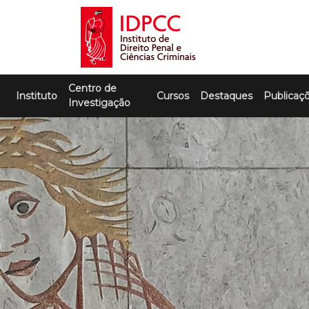
Skip
to
content
IDPCC
Instituto de Direito Penal e Ciências
Centro de
Criminais
Instituto
Cursos
Destaques
Publicaç
Investigação