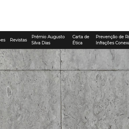
Prémio Augusto
Carta de
Prevenção de Ri
ões
Revistas
Silva Dias
Ética
Infrações Conex