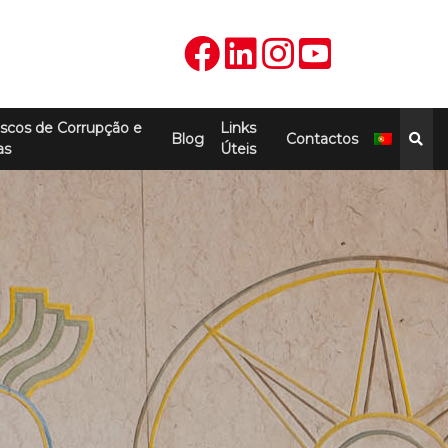
scos de Corrupção e
Links
Blog
Contactos
as
Úteis