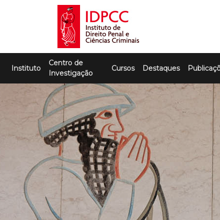
Skip
to
content
IDPCC
Instituto de Direito Penal e Ciências
Centro de
Criminais
Instituto
Cursos
Destaques
Publicaç
Investigação