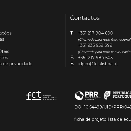
Contactos
cações
T.
+351 217 984 600
as
(Chamada para rede fixa nacional
+351 935 958 398
Úteis
(Chamada para rede móvel nacio
ctos
F.
+351 217 984 603
ca de privacidade
E.
idpcc@fd.ulisboa.pt
DOI 10.54499/UID/PRR/04
ficha de projeto
|
lista de e