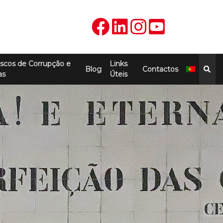
scos de Corrupção e
Links
Blog
Contactos
as
Úteis