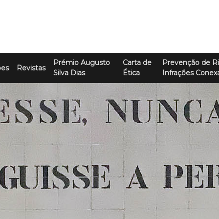
Prémio Augusto
Carta de
Prevenção de Ri
ões
Revistas
Silva Dias
Ética
Infrações Conex