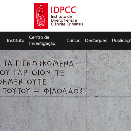
Skip
to
content
IDPCC
Instituto de Direito Penal e Ciências
Centro de
Criminais
Instituto
Cursos
Destaques
Publicaç
Investigação