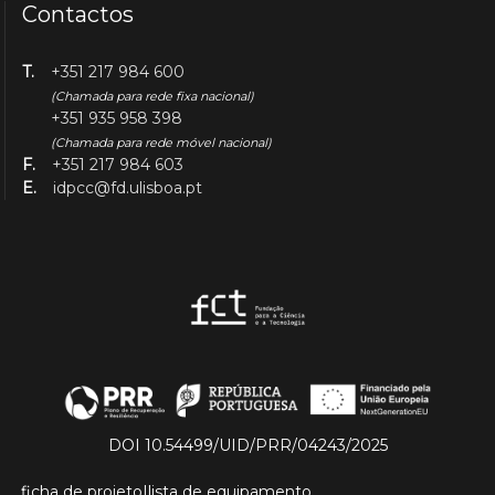
Contactos
T.
+351 217 984 600
(Chamada para rede fixa nacional)
+351 935 958 398
(Chamada para rede móvel nacional)
F.
+351 217 984 603
E.
idpcc@fd.ulisboa.pt
DOI 10.54499/UID/PRR/04243/2025
ficha de projeto
|
lista de equipamento