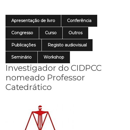
Apresentação de livro
Conferência
Congresso
Curso
Outros
Publicações
Registo audiovisual
Seminário
Workshop
Investigador do CIDPCC
nomeado Professor
Catedrático