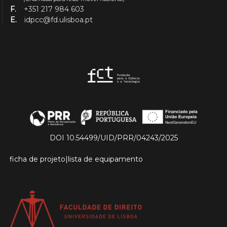
F.
+351 217 984 603
E.
idpcc@fd.ulisboa.pt
DOI 10.54499/UID/PRR/04243/2025
ficha de projeto
|
lista de equipamento