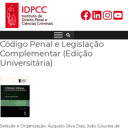
Skip
to
content
IDPCC
Instituto de Direito Penal e
Ciências Criminais
Código Penal e Legislação
Complementar (Edição
Universitária)
Seleção e Organização: Augusto Silva Dias, João Gouveia de