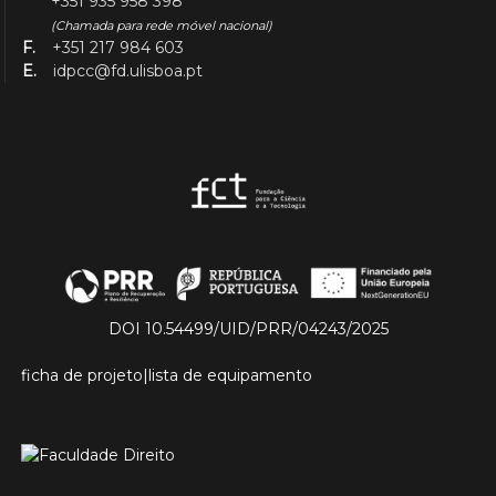
+351 935 958 398
(Chamada para rede móvel nacional)
F.
+351 217 984 603
E.
idpcc@fd.ulisboa.pt
DOI 10.54499/UID/PRR/04243/2025
ficha de projeto
|
lista de equipamento