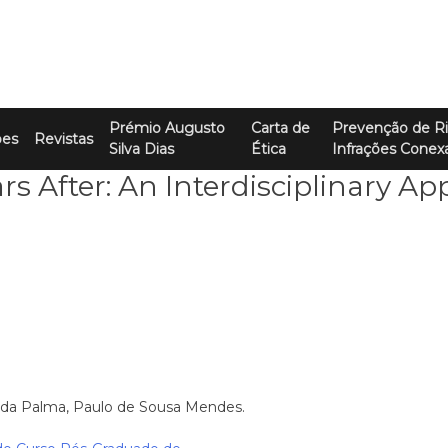
Prémio Augusto
Carta de
Prevenção de Ri
ões
Revistas
Silva Dias
Ética
Infrações Conex
s After: An Interdisciplinary A
nda Palma, Paulo de Sousa Mendes.