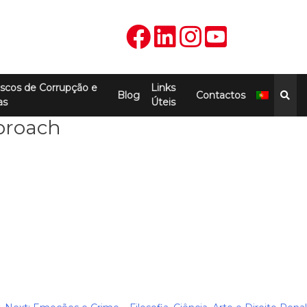
scos de Corrupção e
Links
Blog
Contactos
as
Úteis
pproach