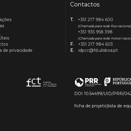
Contactos
cações
T.
+351 217 984 600
as
(Chamada para rede fixa nacional
+351 935 958 398
Úteis
(Chamada para rede móvel nacio
ctos
F.
+351 217 984 603
ca de privacidade
E.
idpcc@fd.ulisboa.pt
DOI 10.54499/UID/PRR/04
ficha de projeto
|
lista de e