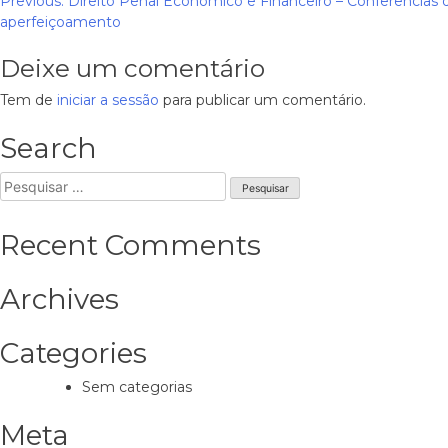
Navegação
Previous:
Direito Penal Económico e Financeiro – Conferências
aperfeiçoamento
de
Deixe um comentário
artigos
Tem de
iniciar a sessão
para publicar um comentário.
Search
Pesquisar
por:
Recent Comments
Archives
Categories
Sem categorias
Meta