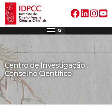
Skip
to
content
IDPCC
Instituto de Direito Penal e
Ciências Criminais
Centro de Investigação .
Conselho Científico