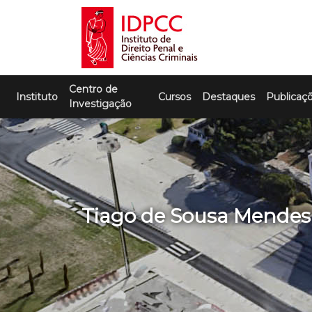
Skip
to
content
IDPCC
Instituto de Direito Penal e Ciências
Centro de
Criminais
Instituto
Cursos
Destaques
Publicaç
Investigação
Tiago de Sousa Mendes 