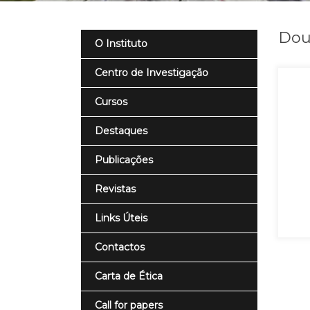
Dou
O Instituto
Centro de Investigação
Cursos
Destaques
Publicações
Revistas
Links Úteis
Contactos
Carta de Ética
Call for papers