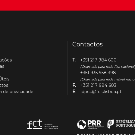
Contactos
cações
T.
+351 217 984 600
as
(Chamada para rede fixa nacional
+351 935 958 398
Úteis
(Chamada para rede móvel nacio
ctos
F.
+351 217 984 603
ca de privacidade
E.
idpcc@fd.ulisboa.pt