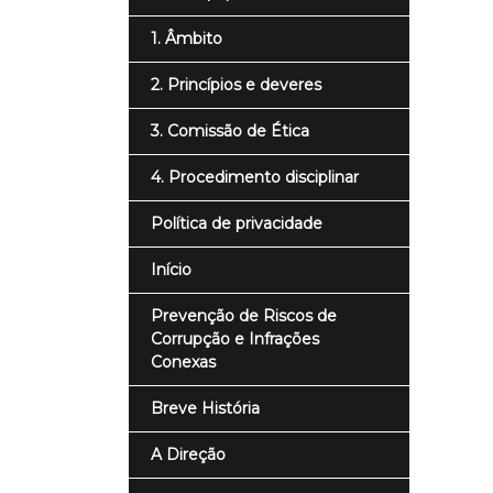
1. Âmbito
2. Princípios e deveres
3. Comissão de Ética
4. Procedimento disciplinar
Política de privacidade
Início
Prevenção de Riscos de
Corrupção e Infrações
Conexas
Breve História
A Direção