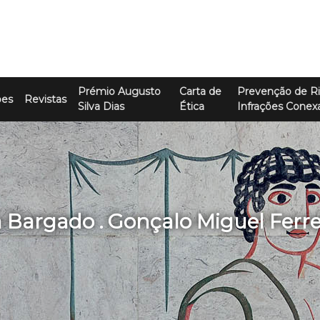
Prémio Augusto
Carta de
Prevenção de Ri
ões
Revistas
Silva Dias
Ética
Infrações Conex
a Bargado . Gonçalo Miguel Ferr