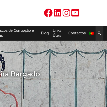
scos de Corrupção e
Links
Blog
Contactos
as
Úteis
eira Bargado