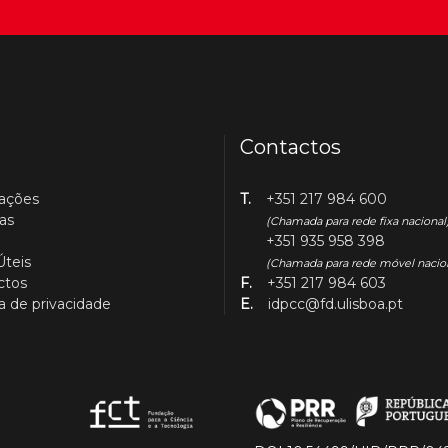
Contactos
cações
T.
+351 217 984 600
as
(Chamada para rede fixa nacional
+351 935 958 398
Úteis
(Chamada para rede móvel nacio
ctos
F.
+351 217 984 603
ca de privacidade
E.
idpcc@fd.ulisboa.pt