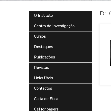
Dr.
O Instituto
Centro de Investigação
Cursos
Destaques
Publicações
Revistas
Links Úteis
Contactos
Carta de Ética
Call for papers