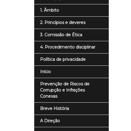
1. Âmbito
2. Princípios e deveres
3. Comissão de Ética
4. Procedimento disciplinar
Política de privacidade
Início
Prevenção de Riscos de
Corrupção e Infrações
Conexas
Breve História
A Direção