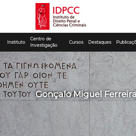
Skip
to
content
IDPCC
Instituto de Direito Penal e Ciências
Centro de
Criminais
Instituto
Cursos
Destaques
Publicaç
Investigação
Gonçalo Miguel Ferreir