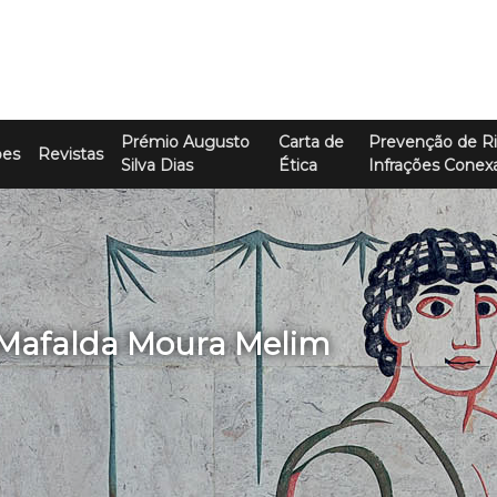
Prémio Augusto
Carta de
Prevenção de Ri
ões
Revistas
Silva Dias
Ética
Infrações Conex
 Mafalda Moura Melim