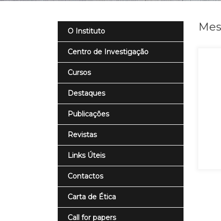
Mes
O Instituto
Centro de Investigação
Cursos
Destaques
Publicações
Revistas
Links Úteis
Contactos
Carta de Ética
Call for papers