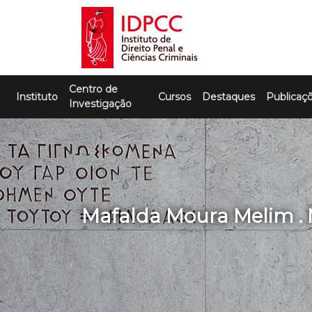
Skip
to
content
IDPCC
Instituto de Direito Penal e Ciências
Centro de
Criminais
Instituto
Cursos
Destaques
Publicaç
Investigação
Mafalda Moura Melim .