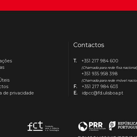
Contactos
cações
T.
+351 217 984 600
as
(Chamada para rede fixa nacional
+351 935 958 398
Úteis
(Chamada para rede móvel nacio
ctos
F.
+351 217 984 603
ca de privacidade
E.
idpcc@fd.ulisboa.pt