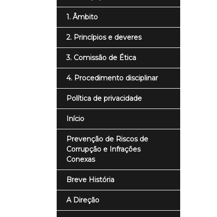
1. Âmbito
2. Princípios e deveres
3. Comissão de Ética
4. Procedimento disciplinar
Política de privacidade
Início
Prevenção de Riscos de
Corrupção e Infrações
Conexas
Breve História
A Direção