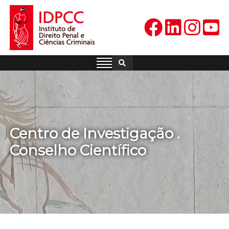
Skip
to
content
IDPCC
Instituto de Direito Penal e
Ciências Criminais
Centro de Investigação .
Conselho Científico