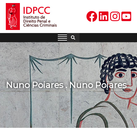
Skip
to
content
IDPCC
Instituto de Direito Penal e
Ciências Criminais
Nuno Poiares . Nuno Poiares