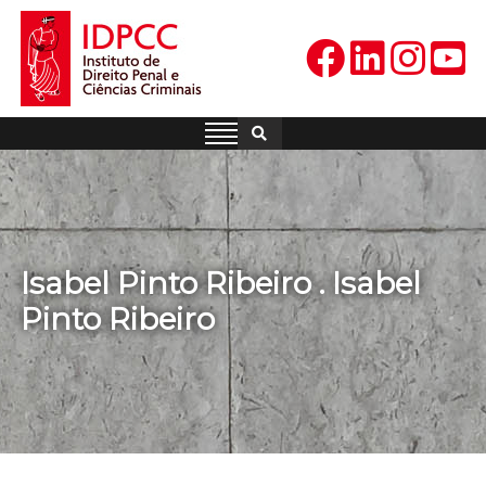
Skip
to
content
IDPCC
Instituto de Direito Penal e
Ciências Criminais
Isabel Pinto Ribeiro . Isabel
Pinto Ribeiro