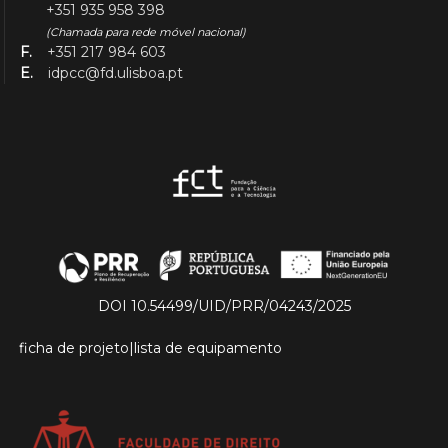
+351 935 958 398
(Chamada para rede móvel nacional)
F.
+351 217 984 603
E.
idpcc@fd.ulisboa.pt
DOI 10.54499/UID/PRR/04243/2025
ficha de projeto
|
lista de equipamento