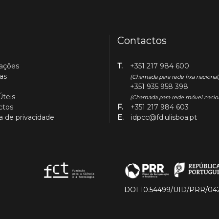
Contactos
cações
T.
+351 217 984 600
as
(Chamada para rede fixa nacional
+351 935 958 398
Úteis
(Chamada para rede móvel nacio
ctos
F.
+351 217 984 603
ca de privacidade
E.
idpcc@fd.ulisboa.pt
DOI 10.54499/UID/PRR/04