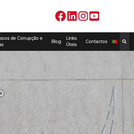
scos de Corrupção e
Links
Blog
Contactos
as
Úteis
o