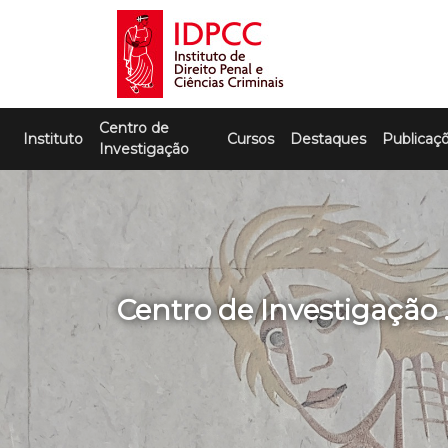
Skip
to
content
IDPCC
Instituto de Direito Penal e Ciências
Centro de
Criminais
Instituto
Cursos
Destaques
Publicaç
Investigação
Centro de Investigaçã