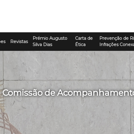
Prémio Augusto
Carta de
Prevenção de Ri
ões
Revistas
Silva Dias
Ética
Infrações Conex
o . Comissão de Acompanhament