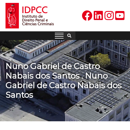
Skip
to
content
IDPCC
Instituto de Direito Penal e
Ciências Criminais
Nuno Gabriel de Castro
Nabais dos Santos . Nuno
Gabriel de Castro Nabais dos
Santos