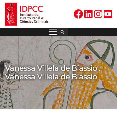
Skip
to
content
IDPCC
Instituto de Direito Penal e
Ciências Criminais
Vanessa Villela de Biassio .
Vanessa Villela de Biassio