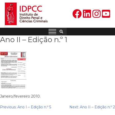
Skip
to
content
IDPCC
Instituto de Direito Penal e
Ciências Criminais
Ano II – Edição n.º 1
Janeiro/fevereiro 2010.
Navegação
Previous:
Ano I – Edição n.º 5
Next:
Ano II – Edição n.º 2