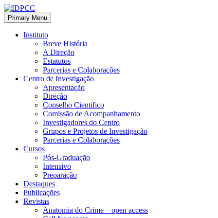
Skip
to
Primary Menu
IDPCC
Instituto de Direito Penal e Ciências Criminais
content
Instituto
Breve História
A Direção
Estatutos
Parcerias e Colaborações
Centro de Investigação
Apresentação
Direção
Conselho Científico
Comissão de Acompanhamento
Investigadores do Centro
Grupos e Projetos de Investigação
Parcerias e Colaborações
Cursos
Pós-Graduação
Intensivo
Preparação
Destaques
Publicações
Revistas
Anatomia do Crime – open access