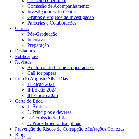
Conselho Científico
Comissão de Acompanhamento
Investigadores do Centro
Grupos e Projetos de Investigação
Parcerias e Colaborações
Cursos
Pós-Graduação
Intensivo
Preparação
Destaques
Publicações
Revistas
Anatomia do Crime – open access
Call for papers
Prémio Augusto Silva Dias
I Edição 2021
II Edição 2024
III Edição 2026
Carta de Ética
1. Âmbito
2. Princípios e deveres
3. Comissão de Ética
4. Procedimento disciplinar
Prevenção de Riscos de Corrupção e Infrações Conexas
Blog