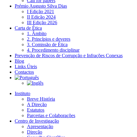
Call for papers
Prémio Augusto Silva Dias
I Edição 2021
II Edição 2024
III Edição 2026
Carta de Ética
1. Âmbito
2. Princípios e deveres
3. Comissão de Ética
4. Procedimento disciplinar
Prevenção de Riscos de Corrupção e Infrações Conexas
Blog
Links Úteis
Contactos
Instituto
Breve História
A Direção
Estatutos
Parcerias e Colaborações
Centro de Investigação
Apresentação
Direção