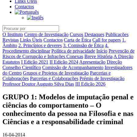
Links Úteis
Contactos
O Instituto
Centro de Investigação
Cursos
Destaques
Publicações
Revistas
Links Úteis
Contactos
Carta de Ética
Call for papers
1.
Âmbito
2. Princípios e deveres
3. Comissão de Ética
4.
Procedimento disciplinar
Política de privacidade
Início
Prevenção de
Riscos de Corrupção e Infrações Conexas
Breve História
A Direção
Estatutos
I Edição 2021
II Edição 2024
Apresentação
Direção
Conselho Científico
Comissão de Acompanhamento
Investigadores
do Centro
Grupos e Projetos de Investigação
Parcerias e
Colaborações
Parcerias e Colaborações
Prémio de Investigação
Professor Doutor Augusto Silva Dias
III Edição 2026
GRUPO 1: Modelos de imputação penal e
ciências do comportamento – O
conhecimento da pessoa na Filosofia e nas
Ciências e a responsabilidade criminal
16-04-2014