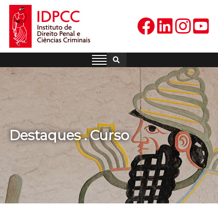
Skip
to
content
IDPCC
Instituto de Direito Penal e
Ciências Criminais
Destaques . Curso