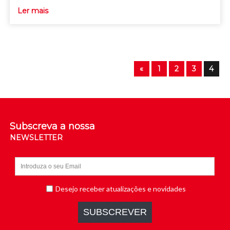
Ler mais
«
1
2
3
4
Subscreva a nossa
NEWSLETTER