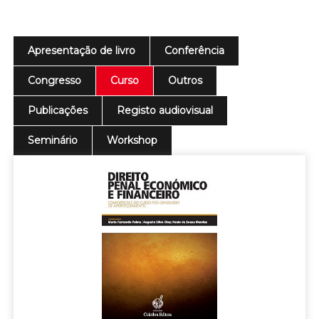
Apresentação de livro
Conferência
Congresso
Curso
Outros
Publicações
Registo audiovisual
Seminário
Workshop