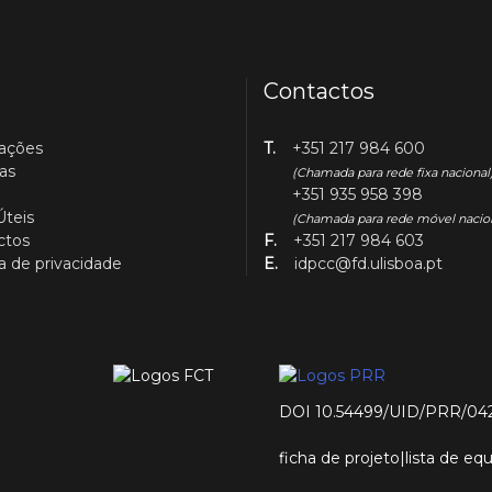
Contactos
cações
T.
+351 217 984 600
as
(Chamada para rede fixa nacional
+351 935 958 398
Úteis
(Chamada para rede móvel nacio
ctos
F.
+351 217 984 603
ca de privacidade
E.
idpcc@fd.ulisboa.pt
DOI 10.54499/UID/PRR/04
ficha de projeto
|
lista de e