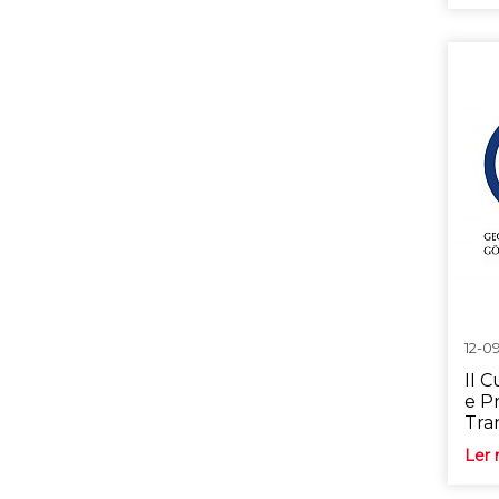
12-0
II 
e P
Tra
Ler 