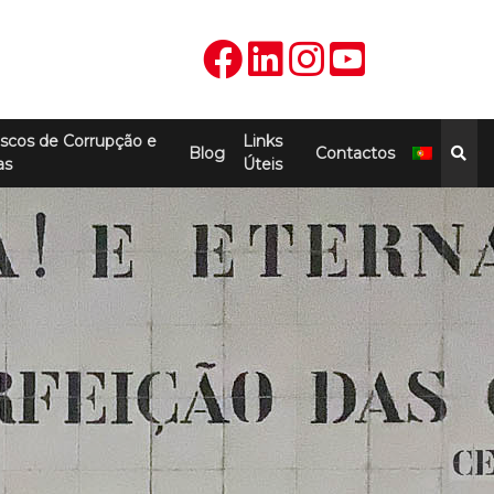
scos de Corrupção e
Links
Blog
Contactos
as
Úteis