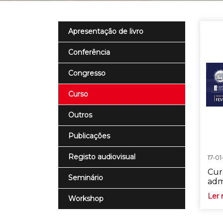
Apresentação de livro
Conferência
Congresso
Curso
Outros
Publicações
Registo audiovisual
17-01
Cur
Seminário
adm
Ler 
Workshop