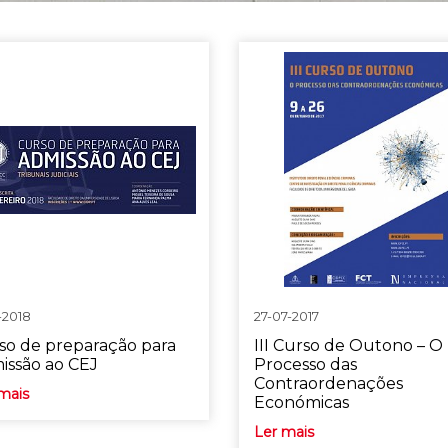
-2018
27-07-2017
so de preparação para
III Curso de Outono – O
issão ao CEJ
Processo das
Contraordenações
mais
Económicas
Ler mais