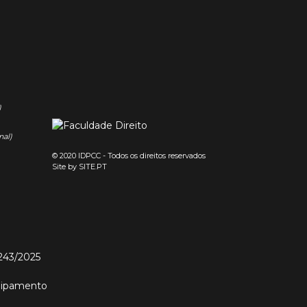
)
nal)
© 2020 IDPCC - Todos os direitos reservados
Site by
SITE.PT
243/2025
quipamento