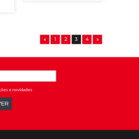
«
1
2
3
4
»