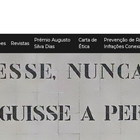
Prémio Augusto
Carta de
Prevenção de Ri
ões
Revistas
Silva Dias
Ética
Infrações Conex