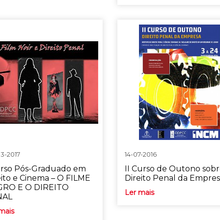
3-2017
14-07-2016
urso Pós-Graduado em
II Curso de Outono sob
eito e Cinema – O FILME
Direito Penal da Empre
RO E O DIREITO
Ler mais
NAL
mais