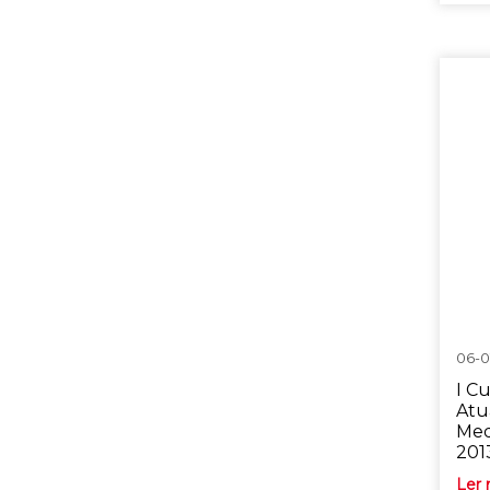
06-0
I C
Atu
Med
201
Ler 