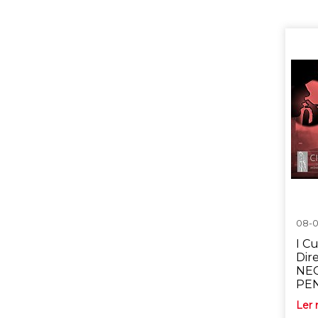
08-0
I C
Dir
NEG
PE
Ler 