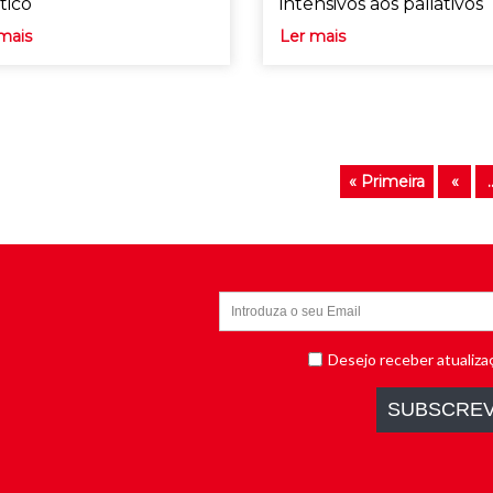
tico
intensivos aos paliativos
mais
Ler mais
« Primeira
«
.