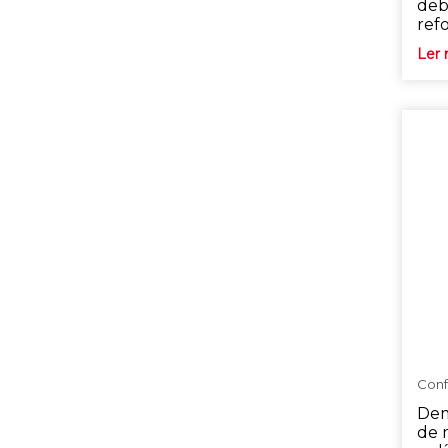
deb
ref
Ler 
Conf
Dem
de 