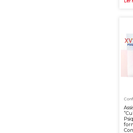
Ler 
Conf
Assi
“Cu
Psiq
for
Con