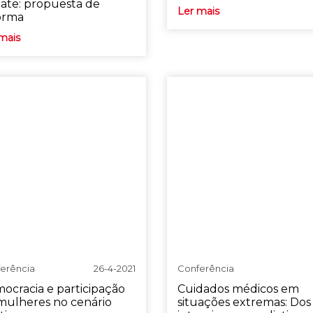
ate: propuesta de
Ler mais
orma
mais
erência
26-4-2021
Conferência
ocracia e participação
Cuidados médicos em
mulheres no cenário
situações extremas: Dos