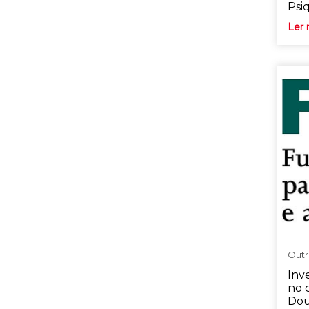
Psiq
Ler 
Outr
Inv
no 
Dou