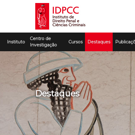
Skip
to
content
IDPCC
Instituto de Direito Penal e Ciências
Centro de
Criminais
Instituto
Cursos
Destaques
Publicaç
Investigação
Destaques