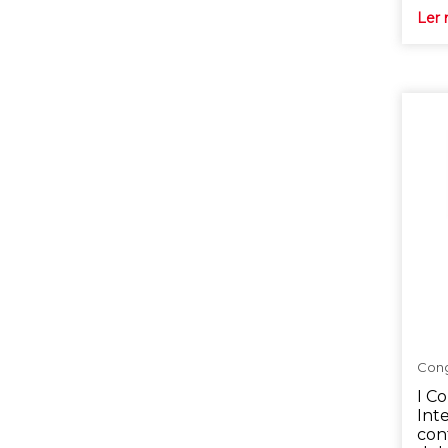
Ler 
Con
I C
Inte
cont