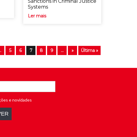
Sanctions in Criminal Justice
Systems
Ler mais
..
5
6
7
8
9
...
»
Última »