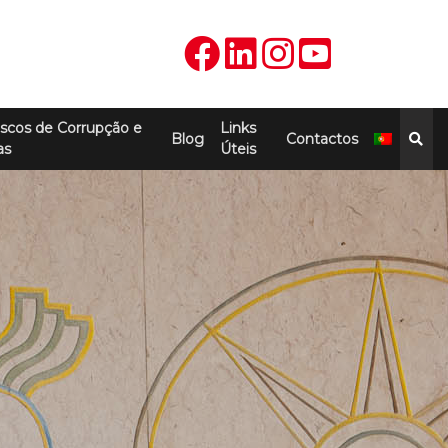
scos de Corrupção e
Links
Blog
Contactos
as
Úteis