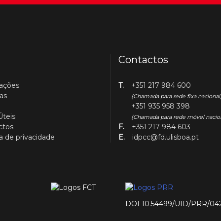
Contactos
cações
T.
+351 217 984 600
as
(Chamada para rede fixa nacional
+351 935 958 398
Úteis
(Chamada para rede móvel nacio
ctos
F.
+351 217 984 603
ca de privacidade
E.
idpcc@fd.ulisboa.pt
DOI 10.54499/UID/PRR/04