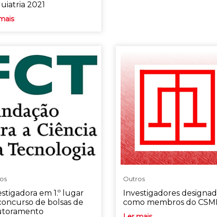
uiatria 2021
mais
os
Outros
estigadora em 1.º lugar
Investigadores designa
concurso de bolsas de
como membros do CSM
toramento
Ler mais