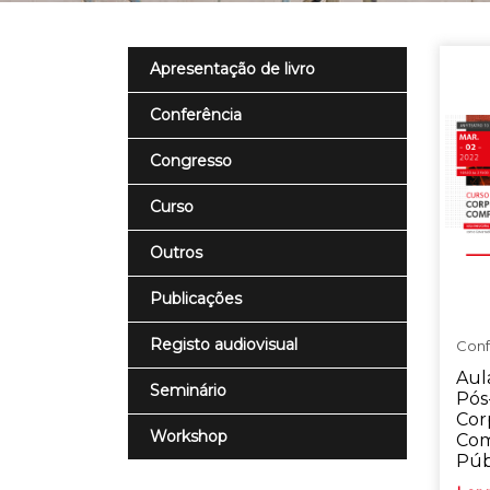
Apresentação de livro
Conferência
Congresso
Curso
Outros
Publicações
Registo audiovisual
Conf
Aul
Seminário
Pós
Cor
Workshop
Com
Púb