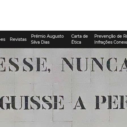
Prémio Augusto
Carta de
Prevenção de Ri
ões
Revistas
Silva Dias
Ética
Infrações Conex