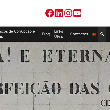
scos de Corrupção e
Links
Blog
Contactos
as
Úteis