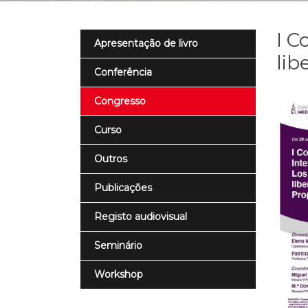
I C
Apresentação de livro
lib
Conferência
Congresso
Curso
Outros
Publicações
Registo audiovisual
Seminário
Workshop