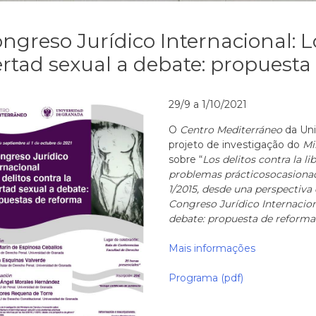
ongreso Jurídico Internacional: L
ertad sexual a debate: propuest
29/9 a 1/10/2021
O
Centro
Mediterráneo
da Uni
projeto de investigação do
Mi
sobre “
Los delitos contra la
li
problemas
prácticos
ocasionad
1/2015, desde una
perspectiva
Congreso
Jurídico Internacion
debate:
propuesta
de reforma
Mais informações
Programa (pdf)