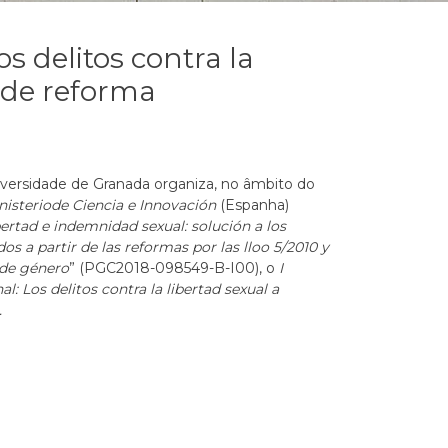
os delitos contra la
a de reforma
versidade de Granada organiza, no âmbito do
nisterio
de
Ciencia
e
Innovación
(Espanha)
bertad
e
indemnidad
sexual:
solución
a los
os a partir de las reformas por las
lloo
5/2010 y
de género
” (PGC2018-098549-B-I00), o
I
al: Los delitos contra la
libertad
sexual a
.