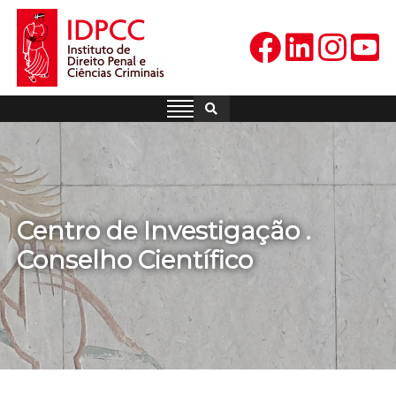
Skip
to
content
IDPCC
Instituto de Direito Penal e
Ciências Criminais
Centro de Investigação .
Conselho Científico