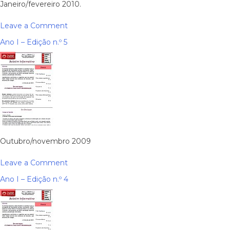
Janeiro/fevereiro 2010.
on
Leave a Comment
Ano
Ano I – Edição n.º 5
II
–
Edição
n.º
1
Outubro/novembro 2009
on
Leave a Comment
Ano
Ano I – Edição n.º 4
I
–
Edição
n.º
5