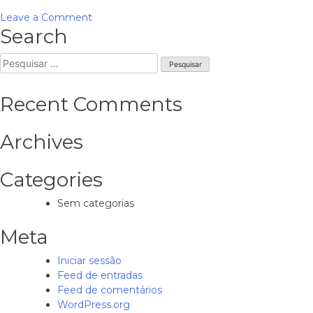
on
Leave a Comment
Search
Ano
IV
Pesquisar
–
por:
Edição
n.º
Recent Comments
2
Archives
Categories
Sem categorias
Meta
Iniciar sessão
Feed de entradas
Feed de comentários
WordPress.org