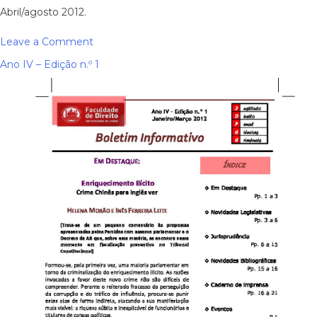
Abril/agosto 2012.
on
Leave a Comment
Ano
Ano IV – Edição n.º 1
IV
–
Edição
n.º
2