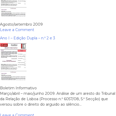
Agosto/setembro 2009
on
Leave a Comment
Ano
Ano I – Edição Dupla – n.º 2 e 3
I
–
Edição
n.º
4
Boletim Informativo
Março/abril – maio/junho 2009. Análise de um aresto do Tribunal
da Relação de Lisboa (Processo n.º 6057/08, 5.ª Secção) que
versou sobre o direito do arguido ao silêncio…
on
Leave a Comment