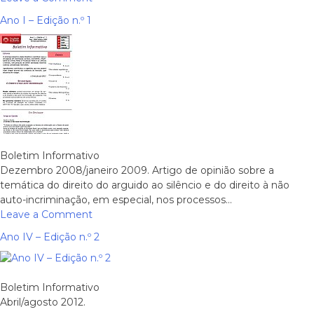
Ano
Ano I – Edição n.º 1
I
–
Edição
Dupla
–
n.º
2
e
3
Boletim Informativo
Dezembro 2008/janeiro 2009. Artigo de opinião sobre a
temática do direito do arguido ao silêncio e do direito à não
auto-incriminação, em especial, nos processos…
on
Leave a Comment
Ano
Ano IV – Edição n.º 2
I
–
Edição
Boletim Informativo
n.º
Abril/agosto 2012.
1