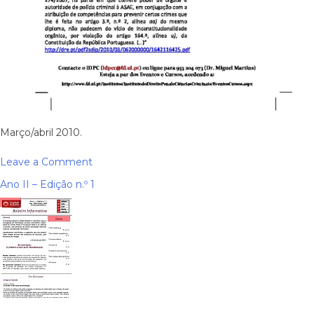
Março/abril 2010.
on
Leave a Comment
Ano
Ano II – Edição n.º 1
II
–
Edição
n.º
2