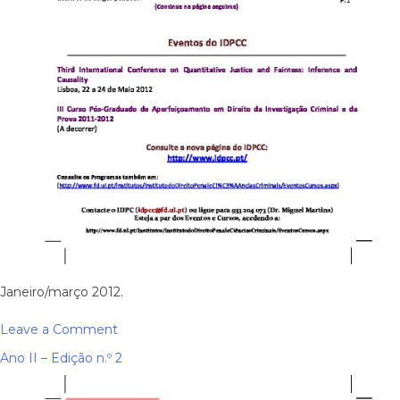
Janeiro/março 2012.
on
Leave a Comment
Ano
Ano II – Edição n.º 2
IV
–