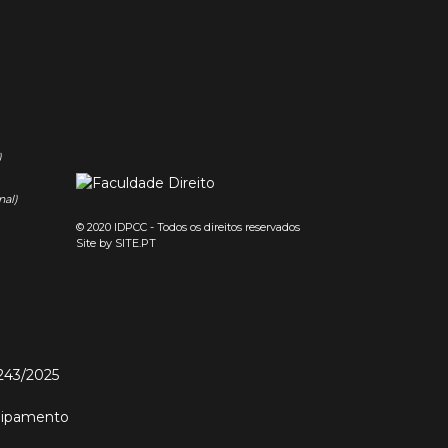
)
nal)
© 2020 IDPCC - Todos os direitos reservados
Site by
SITE.PT
243/2025
quipamento