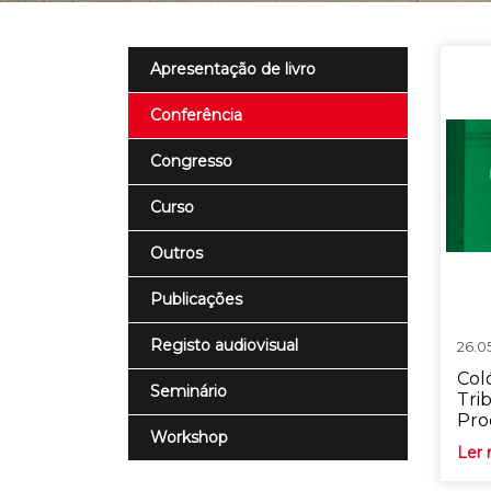
Apresentação de livro
Conferência
Congresso
Curso
Outros
Publicações
Registo audiovisual
26.0
Col
Seminário
Tri
Pro
Workshop
Ler 