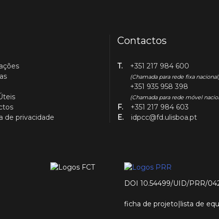
Contactos
cações
T.
+351 217 984 600
as
(Chamada para rede fixa nacional
+351 935 958 398
Úteis
(Chamada para rede móvel nacio
ctos
F.
+351 217 984 603
ca de privacidade
E.
idpcc@fd.ulisboa.pt
DOI 10.54499/UID/PRR/04
ficha de projeto
|
lista de e