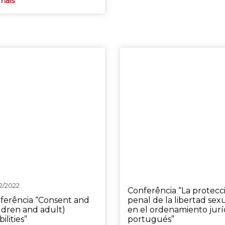
mais
2/2022
Conferência “La protecc
ferência “Consent and
penal de la libertad sex
ildren and adult)
en el ordenamiento jurí
bilities”
portugués”