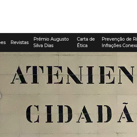
Prémio Augusto
Carta de
Prevenção de Ri
ões
Revistas
Silva Dias
Ética
Infrações Conex
a