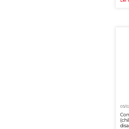
Ler 
05/0
Con
(ch
disa