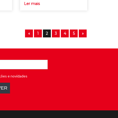
Ler mais
«
1
2
3
4
5
»