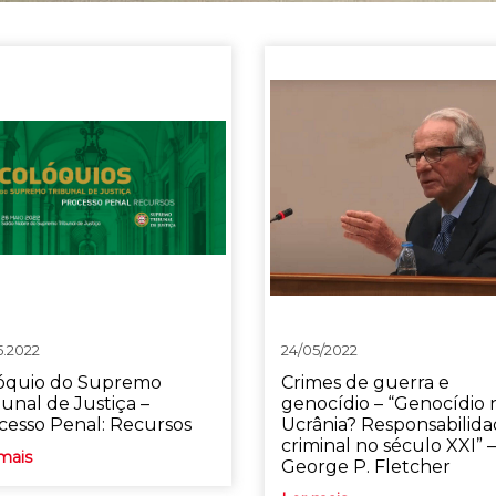
5.2022
24/05/2022
óquio do Supremo
Crimes de guerra e
bunal de Justiça –
genocídio – “Genocídio 
cesso Penal: Recursos
Ucrânia? Responsabilid
criminal no século XXI” –
mais
George P. Fletcher