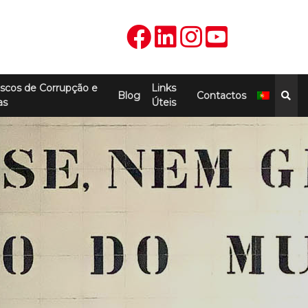
scos de Corrupção e
Links
Blog
Contactos
as
Úteis