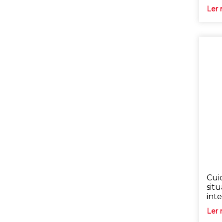
Ler 
Cui
sit
inte
Ler 