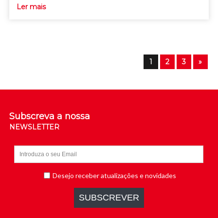
Ler mais
1
2
3
»
Subscreva a nossa
NEWSLETTER